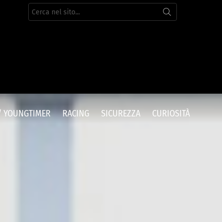
Cerca
per:
/ YOUNGTIMER
RACING
SICUREZZA
CURIOSITÀ