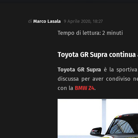
di
Marco Lasala
9 Aprile 2020, 18:27
Tempo di lettura:
2
minuti
Toyota GR Supra continua a
Toyota GR Supra
è la sportiva
discussa per aver condiviso ne
con la
BMW Z4
.