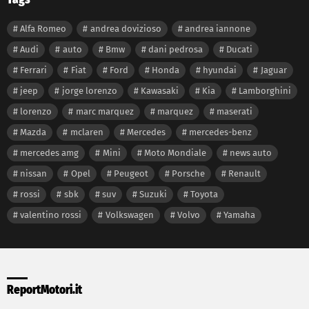
Alfa Romeo
andrea dovizioso
andrea iannone
Audi
auto
Bmw
dani pedrosa
Ducati
Ferrari
Fiat
Ford
Honda
hyundai
Jaguar
jeep
jorge lorenzo
Kawasaki
Kia
Lamborghini
lorenzo
marc marquez
marquez
maserati
Mazda
mclaren
Mercedes
mercedes-benz
mercedes amg
Mini
Moto Mondiale
news auto
nissan
Opel
Peugeot
Porsche
Renault
rossi
sbk
suv
Suzuki
Toyota
valentino rossi
Volkswagen
Volvo
Yamaha
ReportMotori.it