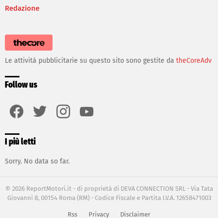
Redazione
Le attività pubblicitarie su questo sito sono gestite da
theCoreAdv
Follow us
facebook
twitter
instagram
youtube
I più letti
Sorry. No data so far.
© 2026 ReportMotori.it - di proprietà di DEVA CONNECTION SRL - Via Tata
Giovanni 8, 00154 Roma (RM) - Codice Fiscale e Partita I.V.A. 12658471003
Rss
Privacy
Disclaimer