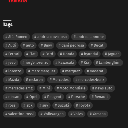
Tags
Alfa Romeo
andrea dovizioso
andrea iannone
Audi
auto
Bmw
dani pedrosa
Ducati
Ferrari
Fiat
Ford
Honda
hyundai
Jaguar
jeep
jorge lorenzo
Kawasaki
Kia
Lamborghini
lorenzo
marc marquez
marquez
maserati
Mazda
mclaren
Mercedes
mercedes-benz
mercedes amg
Mini
Moto Mondiale
news auto
nissan
Opel
Peugeot
Porsche
Renault
rossi
sbk
suv
Suzuki
Toyota
valentino rossi
Volkswagen
Volvo
Yamaha