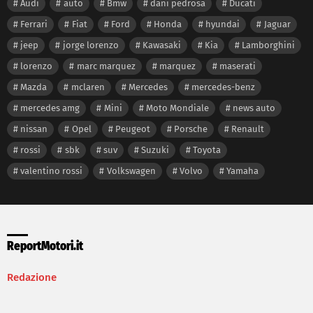
Audi
auto
Bmw
dani pedrosa
Ducati
Ferrari
Fiat
Ford
Honda
hyundai
Jaguar
jeep
jorge lorenzo
Kawasaki
Kia
Lamborghini
lorenzo
marc marquez
marquez
maserati
Mazda
mclaren
Mercedes
mercedes-benz
mercedes amg
Mini
Moto Mondiale
news auto
nissan
Opel
Peugeot
Porsche
Renault
rossi
sbk
suv
Suzuki
Toyota
valentino rossi
Volkswagen
Volvo
Yamaha
ReportMotori.it
Redazione