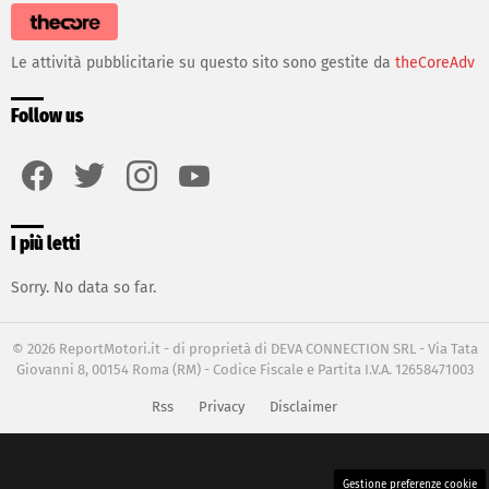
Le attività pubblicitarie su questo sito sono gestite da
theCoreAdv
Follow us
facebook
twitter
instagram
youtube
I più letti
Sorry. No data so far.
© 2026 ReportMotori.it - di proprietà di DEVA CONNECTION SRL - Via Tata
Giovanni 8, 00154 Roma (RM) - Codice Fiscale e Partita I.V.A. 12658471003
Rss
Privacy
Disclaimer
Gestione preferenze cookie