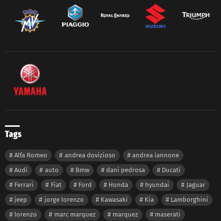
Tags
Alfa Romeo
andrea dovizioso
andrea iannone
Audi
auto
Bmw
dani pedrosa
Ducati
Ferrari
Fiat
Ford
Honda
hyundai
Jaguar
jeep
jorge lorenzo
Kawasaki
Kia
Lamborghini
lorenzo
marc marquez
marquez
maserati