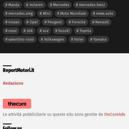
Mazda
mclaren
Mercedes
mercedes-benz
mercedes amg
Mini
Moto Mondiale
news auto
nissan
Opel
Peugeot
Porsche
Renault
rossi
sbk
suv
Suzuki
Toyota
valentino rossi
Volkswagen
Volvo
Yamaha
ReportMotori.it
Redazione
Le attività pubblicitarie su questo sito sono gestite da
theCoreAdv
Follow us