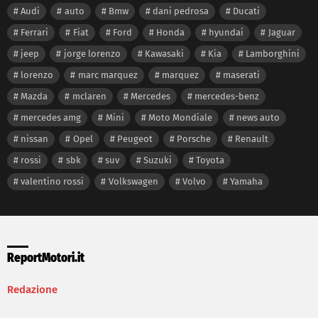
Audi
auto
Bmw
dani pedrosa
Ducati
Ferrari
Fiat
Ford
Honda
hyundai
Jaguar
jeep
jorge lorenzo
Kawasaki
Kia
Lamborghini
lorenzo
marc marquez
marquez
maserati
Mazda
mclaren
Mercedes
mercedes-benz
mercedes amg
Mini
Moto Mondiale
news auto
nissan
Opel
Peugeot
Porsche
Renault
rossi
sbk
suv
Suzuki
Toyota
valentino rossi
Volkswagen
Volvo
Yamaha
ReportMotori.it
Redazione