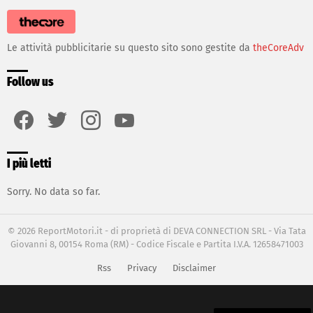
Le attività pubblicitarie su questo sito sono gestite da
theCoreAdv
Follow us
facebook
twitter
instagram
youtube
I più letti
Sorry. No data so far.
© 2026 ReportMotori.it - di proprietà di DEVA CONNECTION SRL - Via Tata
Giovanni 8, 00154 Roma (RM) - Codice Fiscale e Partita I.V.A. 12658471003
Rss
Privacy
Disclaimer