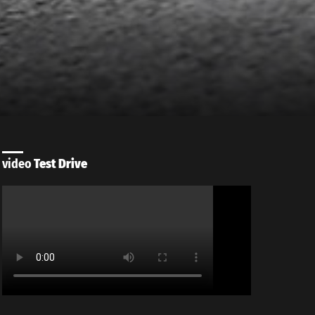
video
Test Drive