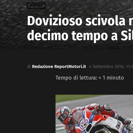
MOTOGP
Dovizioso scivola n
decimo tempo a Si
di
Redazione ReportMotori.it
4 Settembre 2016, 11:
Tempo di lettura:
< 1
minuto