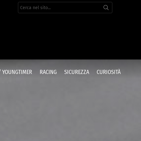
Cerca
per:
/ YOUNGTIMER
RACING
SICUREZZA
CURIOSITÀ