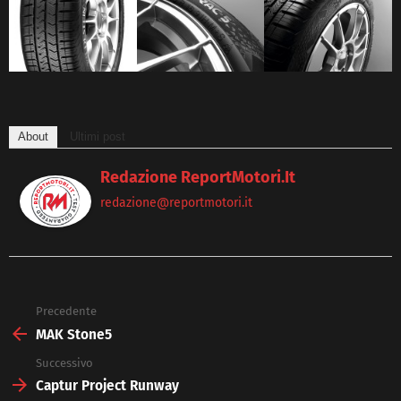
About
Ultimi post
Redazione ReportMotori.it
redazione@reportmotori.it
Precedente
See
more
MAK Stone5
Successivo
Captur Project Runway