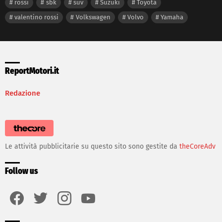
rossi
sbk
suv
Suzuki
Toyota
valentino rossi
Volkswagen
Volvo
Yamaha
ReportMotori.it
Redazione
Le attività pubblicitarie su questo sito sono gestite da
theCoreAdv
Follow us
facebook
twitter
instagram
youtube