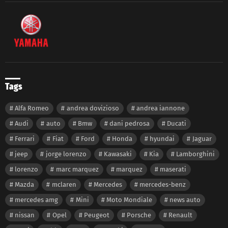
Tags
Alfa Romeo
andrea dovizioso
andrea iannone
Audi
auto
Bmw
dani pedrosa
Ducati
Ferrari
Fiat
Ford
Honda
hyundai
Jaguar
jeep
jorge lorenzo
Kawasaki
Kia
Lamborghini
lorenzo
marc marquez
marquez
maserati
Mazda
mclaren
Mercedes
mercedes-benz
mercedes amg
Mini
Moto Mondiale
news auto
nissan
Opel
Peugeot
Porsche
Renault