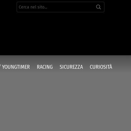
Cerca
per:
/ YOUNGTIMER
RACING
SICUREZZA
CURIOSITÀ