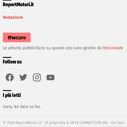
ReportMotori.it
Redazione
Le attività pubblicitarie su questo sito sono gestite da
theCoreAdv
Follow us
facebook
twitter
instagram
youtube
I più letti
Sorry. No data so far.
© 2026 ReportMotori.it - di proprietà di DEVA CONNECTION SRL - Via Tata