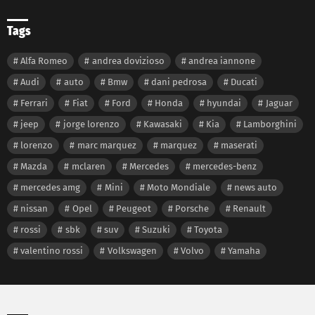
Tags
Alfa Romeo
andrea dovizioso
andrea iannone
Audi
auto
Bmw
dani pedrosa
Ducati
Ferrari
Fiat
Ford
Honda
hyundai
Jaguar
jeep
jorge lorenzo
Kawasaki
Kia
Lamborghini
lorenzo
marc marquez
marquez
maserati
Mazda
mclaren
Mercedes
mercedes-benz
mercedes amg
Mini
Moto Mondiale
news auto
nissan
Opel
Peugeot
Porsche
Renault
rossi
sbk
suv
Suzuki
Toyota
valentino rossi
Volkswagen
Volvo
Yamaha