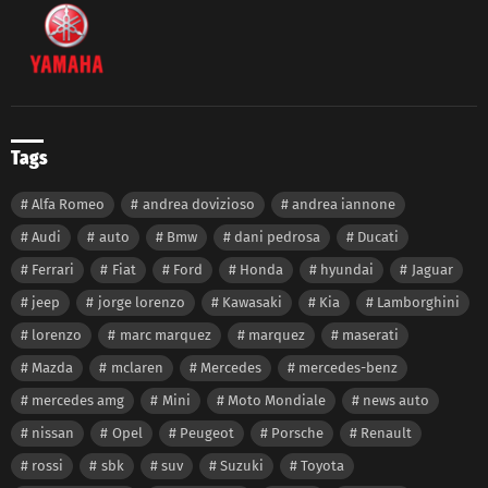
Tags
Alfa Romeo
andrea dovizioso
andrea iannone
Audi
auto
Bmw
dani pedrosa
Ducati
Ferrari
Fiat
Ford
Honda
hyundai
Jaguar
jeep
jorge lorenzo
Kawasaki
Kia
Lamborghini
lorenzo
marc marquez
marquez
maserati
Mazda
mclaren
Mercedes
mercedes-benz
mercedes amg
Mini
Moto Mondiale
news auto
nissan
Opel
Peugeot
Porsche
Renault
rossi
sbk
suv
Suzuki
Toyota