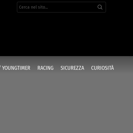
Cerca
per:
/ YOUNGTIMER
RACING
SICUREZZA
CURIOSITÀ