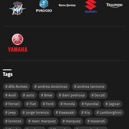
Tags
Alfa Romeo
andrea dovizioso
andrea iannone
Audi
auto
Bmw
dani pedrosa
Ducati
Ferrari
Fiat
Ford
Honda
hyundai
Jaguar
jeep
jorge lorenzo
Kawasaki
Kia
Lamborghini
lorenzo
marc marquez
marquez
maserati