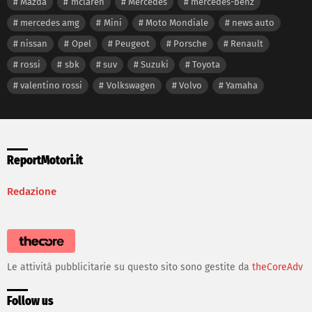
Mazda
mclaren
Mercedes
mercedes-benz
mercedes amg
Mini
Moto Mondiale
news auto
nissan
Opel
Peugeot
Porsche
Renault
rossi
sbk
suv
Suzuki
Toyota
valentino rossi
Volkswagen
Volvo
Yamaha
ReportMotori.it
Redazione
Le attività pubblicitarie su questo sito sono gestite da
theCoreAdv
Follow us