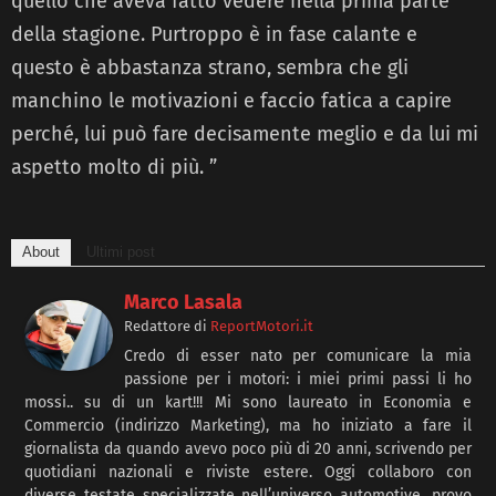
quello che aveva fatto vedere nella prima parte
della stagione. Purtroppo è in fase calante e
questo è abbastanza strano, sembra che gli
manchino le motivazioni e faccio fatica a capire
perché, lui può fare decisamente meglio e da lui mi
aspetto molto di più. ”
About
Ultimi post
Marco Lasala
Redattore
di
ReportMotori.it
Credo di esser nato per comunicare la mia
passione per i motori: i miei primi passi li ho
mossi.. su di un kart!!! Mi sono laureato in Economia e
Commercio (indirizzo Marketing), ma ho iniziato a fare il
giornalista da quando avevo poco più di 20 anni, scrivendo per
quotidiani nazionali e riviste estere. Oggi collaboro con
diverse testate specializzate nell’universo automotive, provo