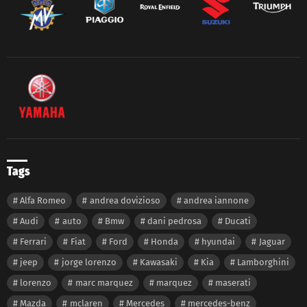
Tags
Alfa Romeo
andrea dovizioso
andrea iannone
Audi
auto
Bmw
dani pedrosa
Ducati
Ferrari
Fiat
Ford
Honda
hyundai
Jaguar
jeep
jorge lorenzo
Kawasaki
Kia
Lamborghini
lorenzo
marc marquez
marquez
maserati
Mazda
mclaren
Mercedes
mercedes-benz