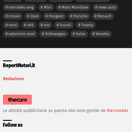
mercedes amg
Mini
Moto Mondiale
news auto
nissan
Opel
Peugeot
Porsche
Renault
rossi
sbk
suv
Suzuki
Toyota
valentino rossi
Volkswagen
Volvo
Yamaha
ReportMotori.it
Redazione
Le attività pubblicitarie su questo sito sono gestite da
theCoreAdv
Follow us