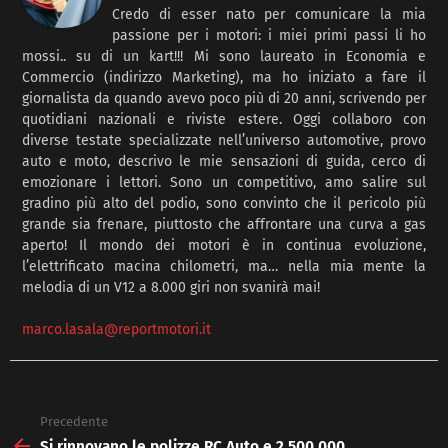
Credo di esser nato per comunicare la mia
passione per i motori: i miei primi passi li ho
mossi.. su di un kart!!! Mi sono laureato in Economia e
Commercio (indirizzo Marketing), ma ho iniziato a fare il
giornalista da quando avevo poco più di 20 anni, scrivendo per
quotidiani nazionali e riviste estere. Oggi collaboro con
diverse testate specializzate nell’universo automotive, provo
auto e moto, descrivo le mie sensazioni di guida, cerco di
emozionare i lettori. Sono un competitivo, amo salire sul
gradino più alto del podio, sono convinto che il pericolo più
grande sia frenare, piuttosto che affrontare una curva a gas
aperto! Il mondo dei motori è in continua evoluzione,
l’elettrificato macina chilometri, ma… nella mia mente la
melodia di un V12 a 8.000 giri non svanirà mai!
marco.lasala@reportmotori.it
Precedente
See
more
Si rinnovano le polizze RC Auto e 2.500.000