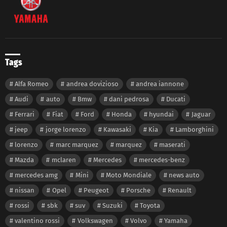
Tags
Alfa Romeo
andrea dovizioso
andrea iannone
Audi
auto
Bmw
dani pedrosa
Ducati
Ferrari
Fiat
Ford
Honda
hyundai
Jaguar
jeep
jorge lorenzo
Kawasaki
Kia
Lamborghini
lorenzo
marc marquez
marquez
maserati
Mazda
mclaren
Mercedes
mercedes-benz
mercedes amg
Mini
Moto Mondiale
news auto
nissan
Opel
Peugeot
Porsche
Renault
rossi
sbk
suv
Suzuki
Toyota
valentino rossi
Volkswagen
Volvo
Yamaha