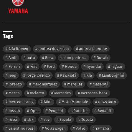
Tags
Alfa Romeo
andrea dovizioso
andrea iannone
Audi
auto
Bmw
dani pedrosa
Ducati
Ferrari
Fiat
Ford
Honda
hyundai
Jaguar
jeep
jorge lorenzo
Kawasaki
Kia
Lamborghini
lorenzo
marc marquez
marquez
maserati
Mazda
mclaren
Mercedes
mercedes-benz
mercedes amg
Mini
Moto Mondiale
news auto
nissan
Opel
Peugeot
Porsche
Renault
rossi
sbk
suv
Suzuki
Toyota
valentino rossi
Volkswagen
Volvo
Yamaha