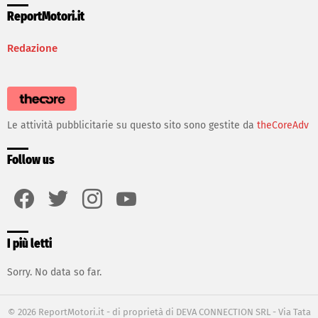
ReportMotori.it
Redazione
Le attività pubblicitarie su questo sito sono gestite da
theCoreAdv
Follow us
facebook
twitter
instagram
youtube
I più letti
Sorry. No data so far.
© 2026 ReportMotori.it - di proprietà di DEVA CONNECTION SRL - Via Tata