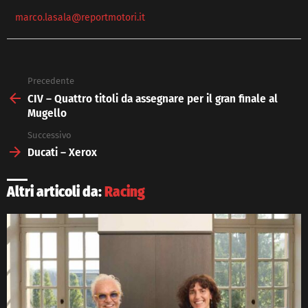
marco.lasala@reportmotori.it
Precedente
See
more
CIV – Quattro titoli da assegnare per il gran finale al
Mugello
Successivo
Ducati – Xerox
Altri articoli da:
Racing