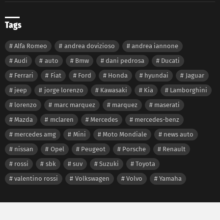
Tags
Alfa Romeo
andrea dovizioso
andrea iannone
Audi
auto
Bmw
dani pedrosa
Ducati
Ferrari
Fiat
Ford
Honda
hyundai
Jaguar
jeep
jorge lorenzo
Kawasaki
Kia
Lamborghini
lorenzo
marc marquez
marquez
maserati
Mazda
mclaren
Mercedes
mercedes-benz
mercedes amg
Mini
Moto Mondiale
news auto
nissan
Opel
Peugeot
Porsche
Renault
rossi
sbk
suv
Suzuki
Toyota
valentino rossi
Volkswagen
Volvo
Yamaha