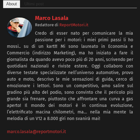
About
Ultimi post
Marco Lasala
Redattore
di
ReportMotori.it
Credo di esser nato per comunicare la mia
passione per i motori: i miei primi passi li ho
mossi.. su di un kart!!! Mi sono laureato in Economia e
Commercio (indirizzo Marketing), ma ho iniziato a fare il
giornalista da quando avevo poco più di 20 anni, scrivendo per
quotidiani nazionali e riviste estere. Oggi collaboro con
diverse testate specializzate nell’universo automotive, provo
auto e moto, descrivo le mie sensazioni di guida, cerco di
emozionare i lettori. Sono un competitivo, amo salire sul
gradino più alto del podio, sono convinto che il pericolo più
grande sia frenare, piuttosto che affrontare una curva a gas
aperto! Il mondo dei motori è in continua evoluzione,
l’elettrificato macina chilometri, ma… nella mia mente la
melodia di un V12 a 8.000 giri non svanirà mai!
marco.lasala@reportmotori.it