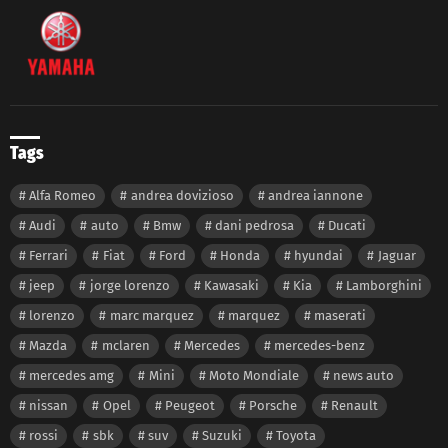
Tags
Alfa Romeo
andrea dovizioso
andrea iannone
Audi
auto
Bmw
dani pedrosa
Ducati
Ferrari
Fiat
Ford
Honda
hyundai
Jaguar
jeep
jorge lorenzo
Kawasaki
Kia
Lamborghini
lorenzo
marc marquez
marquez
maserati
Mazda
mclaren
Mercedes
mercedes-benz
mercedes amg
Mini
Moto Mondiale
news auto
nissan
Opel
Peugeot
Porsche
Renault
rossi
sbk
suv
Suzuki
Toyota