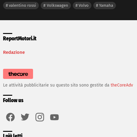
valentino rossi
Volkswagen
Volvo
Yamaha
ReportMotori.it
Redazione
Le attività pubblicitarie su questo sito sono gestite da
theCoreAdv
Follow us
facebook
twitter
instagram
youtube
I più letti