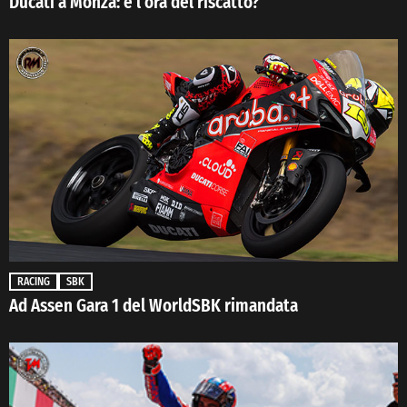
Ducati a Monza: è l’ora del riscatto?
RACING
SBK
Ad Assen Gara 1 del WorldSBK rimandata