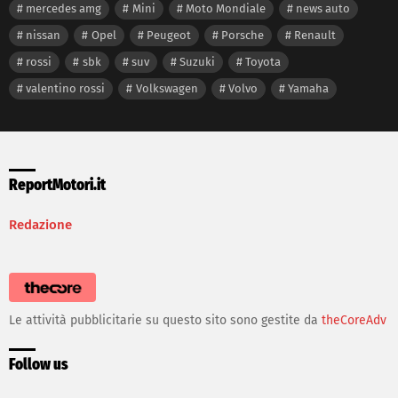
mercedes amg
Mini
Moto Mondiale
news auto
nissan
Opel
Peugeot
Porsche
Renault
rossi
sbk
suv
Suzuki
Toyota
valentino rossi
Volkswagen
Volvo
Yamaha
ReportMotori.it
Redazione
Le attività pubblicitarie su questo sito sono gestite da
theCoreAdv
Follow us
facebook
twitter
instagram
youtube