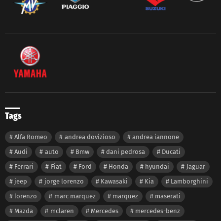
Tags
Alfa Romeo
andrea dovizioso
andrea iannone
Audi
auto
Bmw
dani pedrosa
Ducati
Ferrari
Fiat
Ford
Honda
hyundai
Jaguar
jeep
jorge lorenzo
Kawasaki
Kia
Lamborghini
lorenzo
marc marquez
marquez
maserati
Mazda
mclaren
Mercedes
mercedes-benz