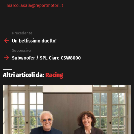
marco.lasala@reportmotori.it
Precedente
See
more
Un bellissimo duello!
Successivo
Subwoofer / SPL Ciare CSW8000
Altri articoli da:
Racing