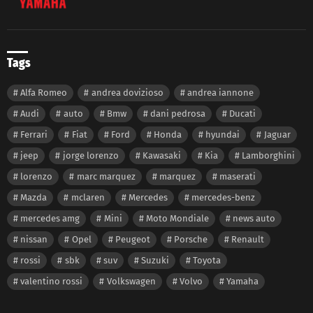
Tags
Alfa Romeo
andrea dovizioso
andrea iannone
Audi
auto
Bmw
dani pedrosa
Ducati
Ferrari
Fiat
Ford
Honda
hyundai
Jaguar
jeep
jorge lorenzo
Kawasaki
Kia
Lamborghini
lorenzo
marc marquez
marquez
maserati
Mazda
mclaren
Mercedes
mercedes-benz
mercedes amg
Mini
Moto Mondiale
news auto
nissan
Opel
Peugeot
Porsche
Renault
rossi
sbk
suv
Suzuki
Toyota
valentino rossi
Volkswagen
Volvo
Yamaha