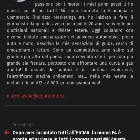
passione per i motori: i miei primi passi li ho
mossi.. su di un kart!!! Mi sono laureato in Economia e
Commercio (indirizzo Marketing), ma ho iniziato a fare il
giornalista da quando avevo poco più di 20 anni, scrivendo per
quotidiani nazionali e riviste estere. Oggi collaboro con
diverse testate specializzate nell’universo automotive, provo
auto e moto, descrivo le mie sensazioni di guida, cerco di
emozionare i lettori. Sono un competitivo, amo salire sul
gradino più alto del podio, sono convinto che il pericolo più
grande sia frenare, piuttosto che affrontare una curva a gas
aperto! Il mondo dei motori è in continua evoluzione,
l’elettrificato macina chilometri, ma… nella mia mente la
melodia di un V12 a 8.000 giri non svanirà mai!
marco.lasala@reportmotori.it
Precedente
See
more
Dopo aver incantato tutti all’EICMA, la nuova F4 è
pronta ad arrivare in tutti i concessionari MV Agusta.