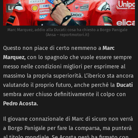
Marc Marquez, addio alla Ducati: cosa ha chiesto a Borgo Panigale
(Ansa – reportmotori.it)
Questo non piace di certo nemmeno a
Marc
Marquez,
con lo spagnolo che vuole essere sempre
messo nelle condizioni migliori per esprimere al
massimo la propria superiorità. L’iberico sta ancora
valutando il proprio futuro, anche perché la
Ducati
sembra aver chiuso definitivamente il colpo con
Pedro Acosta.
Il giovane connazionale di Marc di sicuro non verrà
a Borgo Panigale per fare la comparsa, ma punterà
al titolo mondiale. Se Acosta però ha firmato con