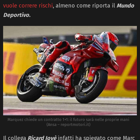
vuole correre rischi
, almeno come riporta il
Mundo
Deportivo.
Marquez chiede un contratto 1+1: il futuro sarà nelle proprie mani
(Ansa – reportmotori.it)
Il collega
Ricard Jovè
infatti ha spiegato come Marc