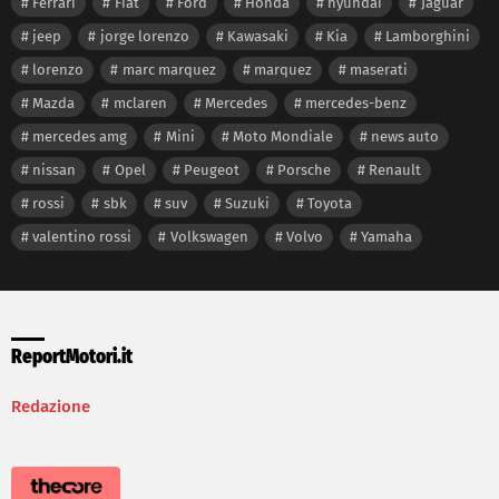
Ferrari
Fiat
Ford
Honda
hyundai
Jaguar
jeep
jorge lorenzo
Kawasaki
Kia
Lamborghini
lorenzo
marc marquez
marquez
maserati
Mazda
mclaren
Mercedes
mercedes-benz
mercedes amg
Mini
Moto Mondiale
news auto
nissan
Opel
Peugeot
Porsche
Renault
rossi
sbk
suv
Suzuki
Toyota
valentino rossi
Volkswagen
Volvo
Yamaha
ReportMotori.it
Redazione