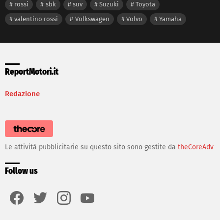
rossi
sbk
suv
Suzuki
Toyota
valentino rossi
Volkswagen
Volvo
Yamaha
ReportMotori.it
Redazione
Le attività pubblicitarie su questo sito sono gestite da
theCoreAdv
Follow us
facebook
twitter
instagram
youtube