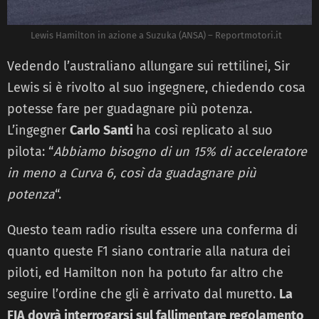
Lewis Hamilton in azione a Suzuka (ANSA) – Reportmotori.it
Vedendo l’australiano allungare sui rettilinei, Sir
Lewis si è rivolto al suo ingegnere, chiedendo cosa
potesse fare per guadagnare più potenza.
L’ingegner
Carlo Santi
ha così replicato al suo
pilota: “
Abbiamo bisogno di un 15% di acceleratore
in meno a Curva 6
, così da guadagnare più
potenza
“.
Questo team radio risulta essere una conferma di
quanto queste F1 siano contrarie alla natura dei
piloti, ed Hamilton non ha potuto far altro che
seguire l’ordine che gli è arrivato dal muretto.
La
FIA dovrà interrogarsi sul fallimentare regolamento