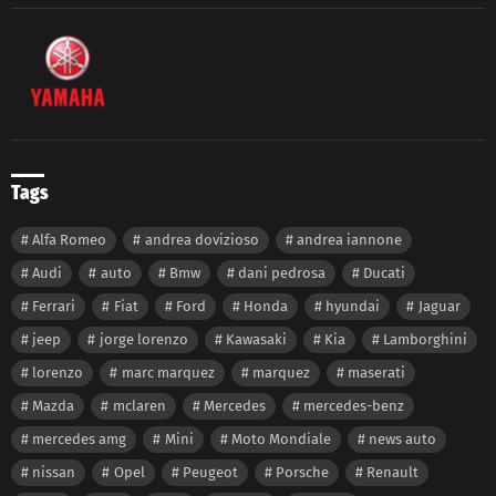
Tags
Alfa Romeo
andrea dovizioso
andrea iannone
Audi
auto
Bmw
dani pedrosa
Ducati
Ferrari
Fiat
Ford
Honda
hyundai
Jaguar
jeep
jorge lorenzo
Kawasaki
Kia
Lamborghini
lorenzo
marc marquez
marquez
maserati
Mazda
mclaren
Mercedes
mercedes-benz
mercedes amg
Mini
Moto Mondiale
news auto
nissan
Opel
Peugeot
Porsche
Renault