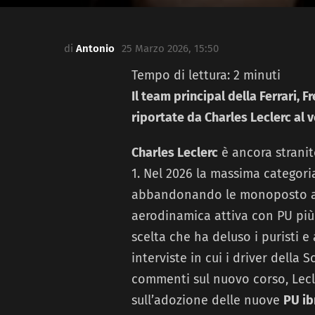
di
Antonio
25 Marzo 2026, 15:50
Tempo di lettura:
2
minuti
Il team principal della Ferrari, F
riportate da Charles Leclerc al v
Charles Leclerc
è ancora stranit
1. Nel 2026 la massima categori
abbandonando le monoposto ad 
aerodinamica attiva con PU più 
scelta che ha deluso i puristi e
interviste in cui i driver della
commenti sul nuovo corso, Lecl
sull’adozione delle nuove
PU ib