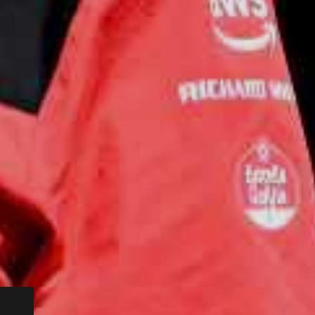
nclusi
mo,