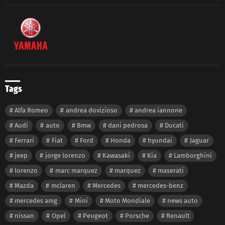
Tags
Alfa Romeo
andrea dovizioso
andrea iannone
Audi
auto
Bmw
dani pedrosa
Ducati
Ferrari
Fiat
Ford
Honda
hyundai
Jaguar
jeep
jorge lorenzo
Kawasaki
Kia
Lamborghini
lorenzo
marc marquez
marquez
maserati
Mazda
mclaren
Mercedes
mercedes-benz
mercedes amg
Mini
Moto Mondiale
news auto
nissan
Opel
Peugeot
Porsche
Renault