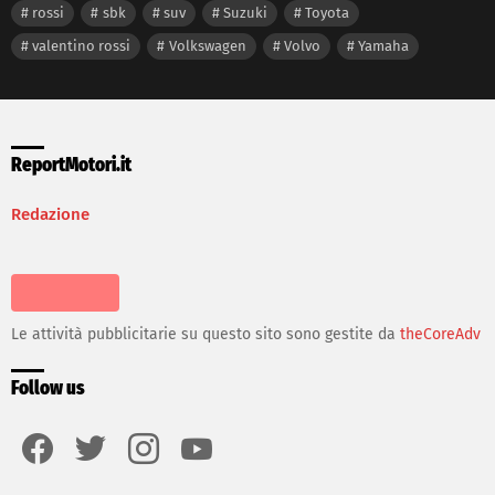
rossi
sbk
suv
Suzuki
Toyota
valentino rossi
Volkswagen
Volvo
Yamaha
ReportMotori.it
Redazione
Le attività pubblicitarie su questo sito sono gestite da
theCoreAdv
Follow us
facebook
twitter
instagram
youtube