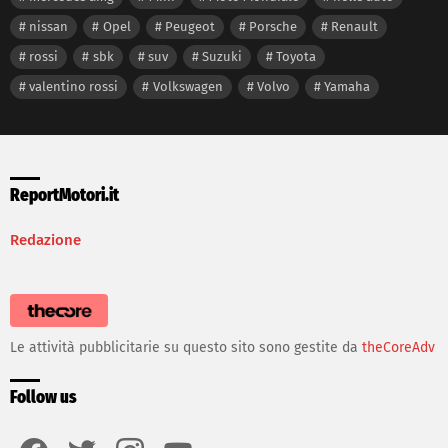
nissan
Opel
Peugeot
Porsche
Renault
rossi
sbk
suv
Suzuki
Toyota
valentino rossi
Volkswagen
Volvo
Yamaha
ReportMotori.it
Redazione
Le attività pubblicitarie su questo sito sono gestite da
theCoreAdv
Follow us
facebook
twitter
instagram
youtube