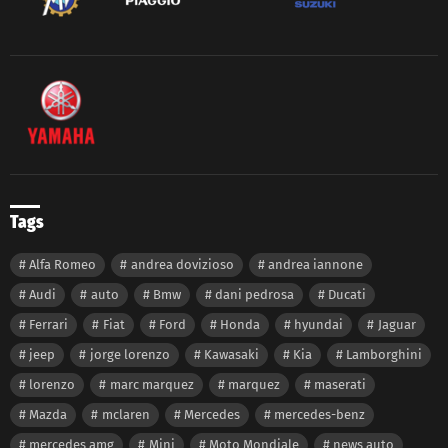
Tags
Alfa Romeo
andrea dovizioso
andrea iannone
Audi
auto
Bmw
dani pedrosa
Ducati
Ferrari
Fiat
Ford
Honda
hyundai
Jaguar
jeep
jorge lorenzo
Kawasaki
Kia
Lamborghini
lorenzo
marc marquez
marquez
maserati
Mazda
mclaren
Mercedes
mercedes-benz
mercedes amg
Mini
Moto Mondiale
news auto