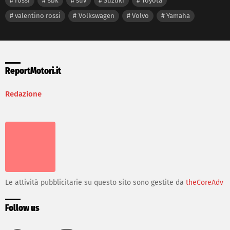
rossi
sbk
suv
Suzuki
Toyota
valentino rossi
Volkswagen
Volvo
Yamaha
ReportMotori.it
Redazione
Le attività pubblicitarie su questo sito sono gestite da
theCoreAdv
Follow us
facebook
twitter
instagram
youtube