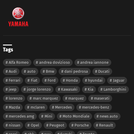
Tags
Alfa Romeo
andrea dovizioso
andrea iannone
Audi
auto
Bmw
dani pedrosa
Ducati
Ferrari
Fiat
Ford
Honda
hyundai
Jaguar
jeep
jorge lorenzo
Kawasaki
Kia
Lamborghini
lorenzo
marc marquez
marquez
maserati
Mazda
mclaren
Mercedes
mercedes-benz
mercedes amg
Mini
Moto Mondiale
news auto
nissan
Opel
Peugeot
Porsche
Renault