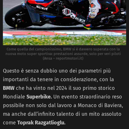
Come quella del campionissimo, BMW si è davvero superata con la
nuova moto super sportiva: prestazioni assurde, solo per veri piloti
(Ansa – reportmotori.it)
Questo è senza dubbio uno dei parametri più
importanti da tenere in considerazione, con la
BMW
che ha vinto nel 2024 il suo primo storico
Mondiale
Superbike.
Un evento straordinario reso
possibile non solo dal lavoro a Monaco di Baviera,
ma anche dall’infinito talento di un mito assoluto
come
Toprak Razgatlioglu.