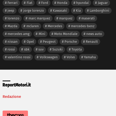
Ferrari
Fiat
Ford
Honda
hyundai
Jaguar
jeep
jorge lorenzo
Kawasaki
Kia
Lamborghini
lorenzo
marc marquez
marquez
maserati
Mazda
mclaren
Mercedes
mercedes-benz
mercedes amg
Mini
Moto Mondiale
news auto
nissan
Opel
Peugeot
Porsche
Renault
rossi
sbk
suv
Suzuki
Toyota
valentino rossi
Volkswagen
Volvo
Yamaha
ReportMotori.it
Redazione