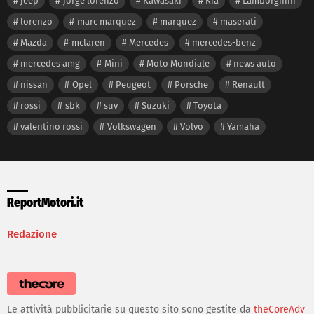
jeep
jorge lorenzo
Kawasaki
Kia
Lamborghini
lorenzo
marc marquez
marquez
maserati
Mazda
mclaren
Mercedes
mercedes-benz
mercedes amg
Mini
Moto Mondiale
news auto
nissan
Opel
Peugeot
Porsche
Renault
rossi
sbk
suv
Suzuki
Toyota
valentino rossi
Volkswagen
Volvo
Yamaha
ReportMotori.it
Redazione
Le attività pubblicitarie su questo sito sono gestite da
theCoreAdv