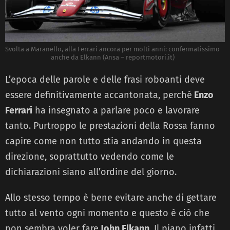
Svolta a Maranello, alla Ferrari ancora per molti anni: confermatissimo
anche da Elkann (Ansa – reportmotori.it)
L’epoca delle parole e delle frasi roboanti deve
essere definitivamente accantonata, perché
Enzo
Ferrari
ha insegnato a parlare poco e lavorare
tanto. Purtroppo le prestazioni della Rossa fanno
capire come non tutto stia andando in questa
direzione, soprattutto vedendo come le
dichiarazioni siano all’ordine del giorno.
Allo stesso tempo è bene evitare anche di gettare
tutto al vento ogni momento e questo è ciò che
non sembra voler fare
John Elkann
. Il piano infatti