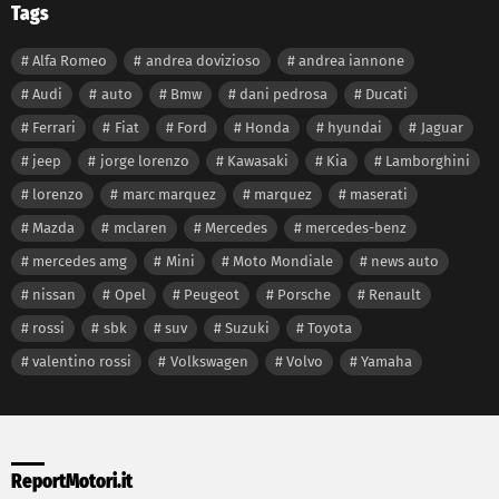
Tags
Alfa Romeo
andrea dovizioso
andrea iannone
Audi
auto
Bmw
dani pedrosa
Ducati
Ferrari
Fiat
Ford
Honda
hyundai
Jaguar
jeep
jorge lorenzo
Kawasaki
Kia
Lamborghini
lorenzo
marc marquez
marquez
maserati
Mazda
mclaren
Mercedes
mercedes-benz
mercedes amg
Mini
Moto Mondiale
news auto
nissan
Opel
Peugeot
Porsche
Renault
rossi
sbk
suv
Suzuki
Toyota
valentino rossi
Volkswagen
Volvo
Yamaha
ReportMotori.it