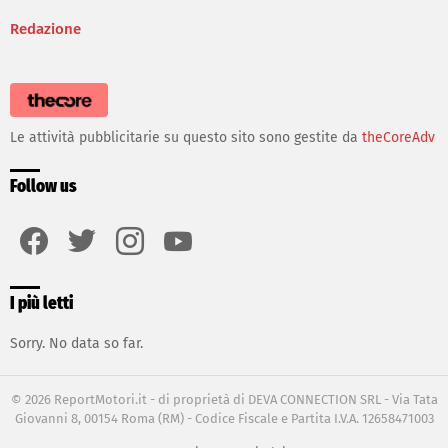
Redazione
Le attività pubblicitarie su questo sito sono gestite da
theCoreAdv
Follow us
facebook
twitter
instagram
youtube
I più letti
Sorry. No data so far.
© 2026 ReportMotori.it - di proprietà di DEVA CONNECTION SRL - Via Tata
Giovanni 8, 00154 Roma (RM) - Codice Fiscale e Partita I.V.A. 12658471003