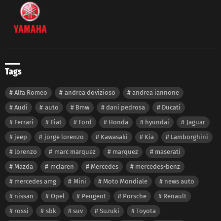
Tags
Alfa Romeo
andrea dovizioso
andrea iannone
Audi
auto
Bmw
dani pedrosa
Ducati
Ferrari
Fiat
Ford
Honda
hyundai
Jaguar
jeep
jorge lorenzo
Kawasaki
Kia
Lamborghini
lorenzo
marc marquez
marquez
maserati
Mazda
mclaren
Mercedes
mercedes-benz
mercedes amg
Mini
Moto Mondiale
news auto
nissan
Opel
Peugeot
Porsche
Renault
rossi
sbk
suv
Suzuki
Toyota