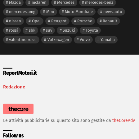
Mazda
mclaren
Mercedes
mercedes-benz
mercedes amg
Mini
Moto Mondiale
news auto
nissan
Opel
Peugeot
Porsche
Renault
rossi
sbk
suv
Suzuki
Toyota
valentino rossi
Volkswagen
Volvo
Yamaha
ReportMotori.it
Redazione
Le attività pubblicitarie su questo sito sono gestite da
theCoreAdv
Follow us