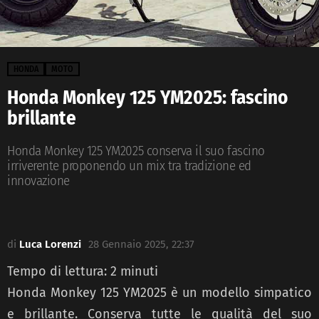
HONDA
MOTO
Honda Monkey 125 YM2025: fascino
brillante
Honda Monkey 125 YM2025 conserva il suo fascino
irriverente proponendo un mix tra tradizione ed
innovazione
di
Luca Lorenzi
28 Gennaio 2025, 22:37
Tempo di lettura:
2
minuti
Honda Monkey 125 YM2025 è un modello simpatico
e brillante. Conserva tutte le qualità del suo