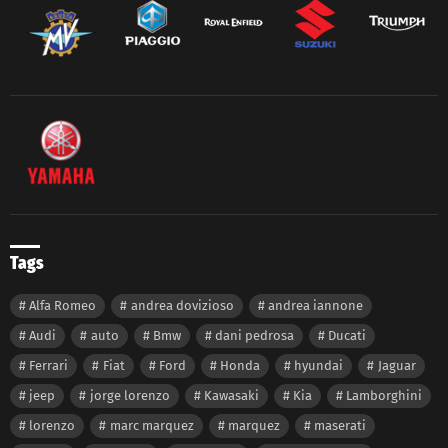
Tags
Alfa Romeo
andrea dovizioso
andrea iannone
Audi
auto
Bmw
dani pedrosa
Ducati
Ferrari
Fiat
Ford
Honda
hyundai
Jaguar
jeep
jorge lorenzo
Kawasaki
Kia
Lamborghini
lorenzo
marc marquez
marquez
maserati