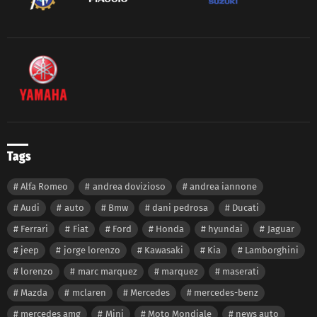
Tags
Alfa Romeo
andrea dovizioso
andrea iannone
Audi
auto
Bmw
dani pedrosa
Ducati
Ferrari
Fiat
Ford
Honda
hyundai
Jaguar
jeep
jorge lorenzo
Kawasaki
Kia
Lamborghini
lorenzo
marc marquez
marquez
maserati
Mazda
mclaren
Mercedes
mercedes-benz
mercedes amg
Mini
Moto Mondiale
news auto