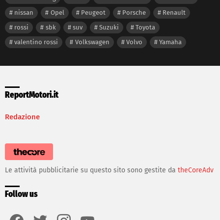
nissan
Opel
Peugeot
Porsche
Renault
rossi
sbk
suv
Suzuki
Toyota
valentino rossi
Volkswagen
Volvo
Yamaha
ReportMotori.it
Redazione
Le attività pubblicitarie su questo sito sono gestite da
theCoreAdv
Follow us
facebook
twitter
instagram
youtube