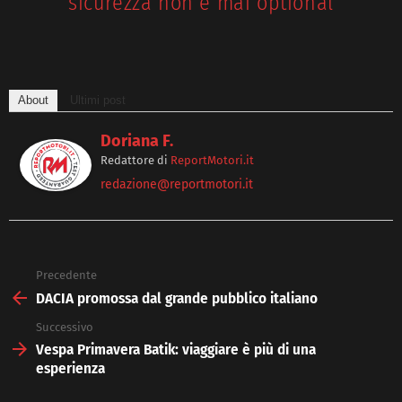
sicurezza non è mai optional
About
Ultimi post
Doriana F.
Redattore
di
ReportMotori.it
redazione@reportmotori.it
Precedente
See
more
DACIA promossa dal grande pubblico italiano
Successivo
Vespa Primavera Batik: viaggiare è più di una
esperienza