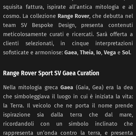
squisita fattura, ispirate all’antica mitologia e al
cosmo. La collezione
Range Rover
, che debutta nel
team SV Bespoke Design, presenta contenuti
meticolosamente curati e ricercati. Sarà offerta a
clienti selezionati, in cinque interpretazioni
sofisticate e armoniose:
Gaea
,
Theia
,
Io
,
Vega
e
Sol
.
Range Rover Sport SV Gaea Curation
Nella mitologia greca
Gaea
(Gaia, Gea) era la dea
che simboleggiava il luogo in cui è iniziata la vita:
la Terra. Il veicolo che ne porta il nome prende
ispirazione sia dalla terra che dal mare,
ricordandoli con un simbolo inclinato che
rappresenta un’onda contro la terra, e presenta