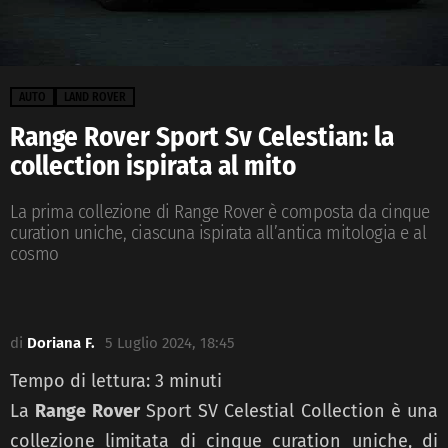
AUTO
LAND ROVER
Range Rover Sport Sv Celestian: la
collection ispirata al mito
La prima collezione di Range Rover è composta da cinque
curation uniche, ciascuna ispirata all’antica mitologia e al
cosmo
di
Doriana F.
5 Luglio 2024, 18:45
Tempo di lettura:
3
minuti
La
Range Rover
Sport SV Celestial Collection è una
collezione limitata di cinque curation uniche, di