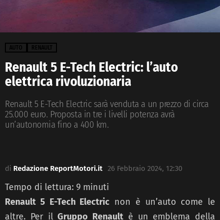
AUTO
RENAULT
Renault 5 E-Tech Electric: l’auto
elettrica rivoluzionaria
Renault 5 E-Tech Electric sarà venduta a un prezzo di circa
25.000 euro. Proposta in tre i livelli potenza avrà
un’autonomia fino a 400 km.
di
Redazione ReportMotori.it
26 Febbraio 2024, 12:30
Tempo di lettura:
9
minuti
Renault 5 E-Tech Electric
non è un’auto come le
altre. Per il
Gruppo Renault
è un emblema della