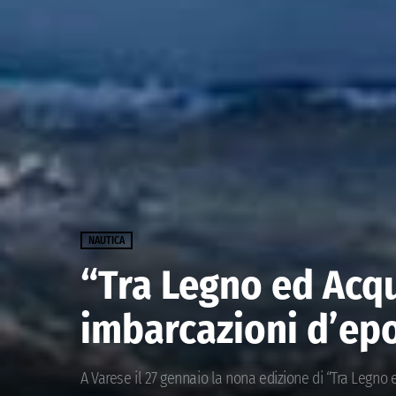
NAUTICA
“Tra Legno ed Acqu
imbarcazioni d’ep
A Varese il 27 gennaio la nona edizione di “Tra Legn