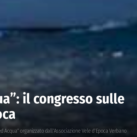
a”: il congresso sulle
oca
o ed Acqua” organizzato dall’Associazione Vele d’Epoca Verbano