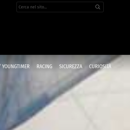
Cerca
per:
/ YOUNGTIMER
RACING
SICUREZZA
CURIOSITÀ