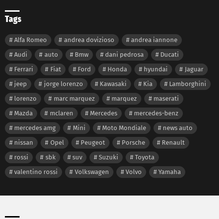
Tags
Alfa Romeo
andrea dovizioso
andrea iannone
Audi
auto
Bmw
dani pedrosa
Ducati
Ferrari
Fiat
Ford
Honda
hyundai
Jaguar
jeep
jorge lorenzo
Kawasaki
Kia
Lamborghini
lorenzo
marc marquez
marquez
maserati
Mazda
mclaren
Mercedes
mercedes-benz
mercedes amg
Mini
Moto Mondiale
news auto
nissan
Opel
Peugeot
Porsche
Renault
rossi
sbk
suv
Suzuki
Toyota
valentino rossi
Volkswagen
Volvo
Yamaha