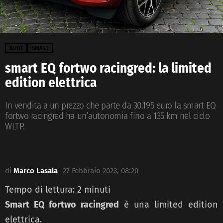
AUTO
SMART
smart EQ fortwo racingred: la limited
edition elettrica
In vendita a un prezzo che parte da 30.195 euro la smart EQ
fortwo racingred ha un’autonomia fino a 135 km nel ciclo
WLTP.
di
Marco Lasala
27 Febbraio 2023, 08:20
Tempo di lettura:
2
minuti
Smart EQ fortwo racingred
è una limited edition
elettrica.