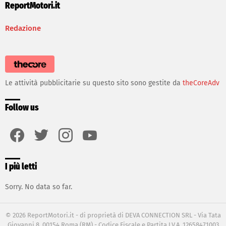
ReportMotori.it
Redazione
Le attività pubblicitarie su questo sito sono gestite da
theCoreAdv
Follow us
facebook
twitter
instagram
youtube
I più letti
Sorry. No data so far.
© 2026 ReportMotori.it - di proprietà di DEVA CONNECTION SRL - Via Tata
Giovanni 8, 00154 Roma (RM) - Codice Fiscale e Partita I.V.A. 12658471003