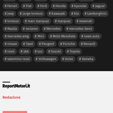
Ferrari
Fiat
Ford
Honda
hyundai
Jaguar
jeep
jorge lorenzo
Kawasaki
Kia
Lamborghini
lorenzo
marc marquez
marquez
maserati
Mazda
mclaren
Mercedes
mercedes-benz
mercedes amg
Mini
Moto Mondiale
news auto
nissan
Opel
Peugeot
Porsche
Renault
rossi
sbk
suv
Suzuki
Toyota
valentino rossi
Volkswagen
Volvo
Yamaha
ReportMotori.it
Redazione