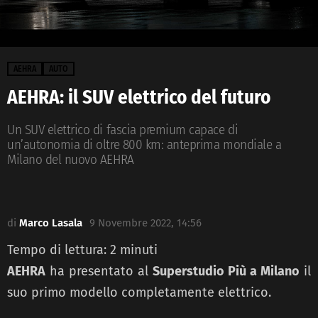
AEHRA
AUTO
AEHRA: il SUV elettrico del futuro
Un SUV elettrico di fascia premium capace di
un’autonomia di oltre 800 km: anteprima mondiale a
Milano del nuovo AEHRA
di
Marco Lasala
9 Novembre 2022, 14:56
Tempo di lettura:
2
minuti
AEHRA
ha presentato al
Superstudio Più a Milano
il
suo primo modello completamente elettrico.