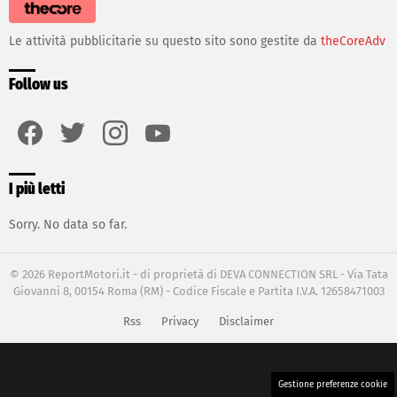
Le attività pubblicitarie su questo sito sono gestite da
theCoreAdv
Follow us
facebook
twitter
instagram
youtube
I più letti
Sorry. No data so far.
© 2026 ReportMotori.it - di proprietà di DEVA CONNECTION SRL - Via Tata
Giovanni 8, 00154 Roma (RM) - Codice Fiscale e Partita I.V.A. 12658471003
Rss
Privacy
Disclaimer
Gestione preferenze cookie