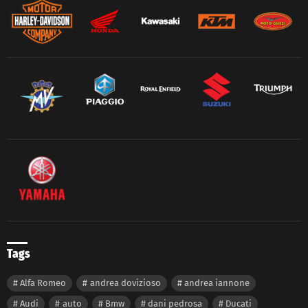
Tags
Alfa Romeo
andrea dovizioso
andrea iannone
Audi
auto
Bmw
dani pedrosa
Ducati