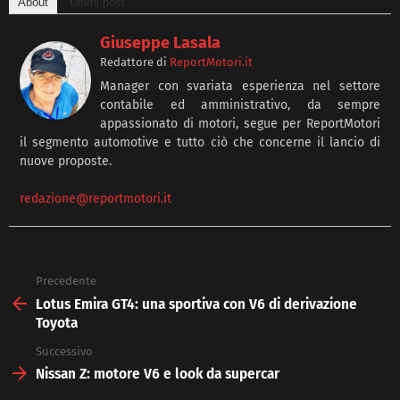
About
Ultimi post
Giuseppe Lasala
Redattore
di
ReportMotori.it
Manager con svariata esperienza nel settore
contabile ed amministrativo, da sempre
appassionato di motori, segue per ReportMotori
il segmento automotive e tutto ciò che concerne il lancio di
nuove proposte.
redazione@reportmotori.it
Precedente
See
more
Lotus Emira GT4: una sportiva con V6 di derivazione
Toyota
Successivo
Nissan Z: motore V6 e look da supercar