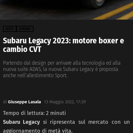
AUTO
SUBARU
Subaru Legacy 2023: motore boxer e
cambio CVT
Partendo dal design per arrivare alla tecnologia ed alla
nuova suite ADAS, la nuova Subaru Legacy è proposta
anche nell’allestimento Sport.
di
Giuseppe Lasala
13 Maggio 2022, 17:29
Tempo di lettura:
2
minuti
Subaru Legacy
si ripresenta sul mercato con un
aggiornamento di metà vita.