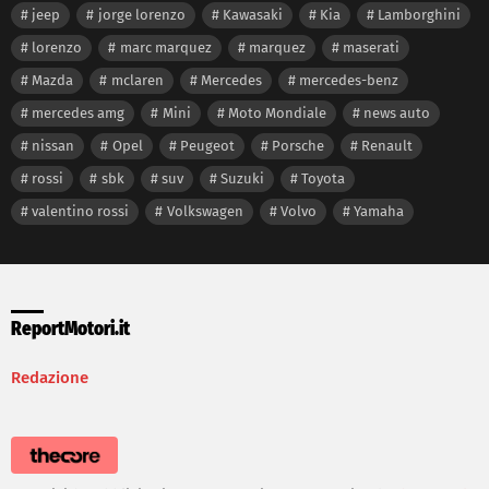
jeep
jorge lorenzo
Kawasaki
Kia
Lamborghini
lorenzo
marc marquez
marquez
maserati
Mazda
mclaren
Mercedes
mercedes-benz
mercedes amg
Mini
Moto Mondiale
news auto
nissan
Opel
Peugeot
Porsche
Renault
rossi
sbk
suv
Suzuki
Toyota
valentino rossi
Volkswagen
Volvo
Yamaha
ReportMotori.it
Redazione