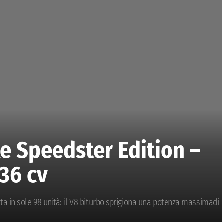
e Speedster Edition –
36 cv
a in sole 98 unità: il V8 biturbo sprigiona una potenza massimadi