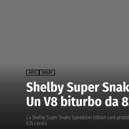
AUTO
SHELBY
Shelby Super Snak
Un V8 biturbo da 8
La Shelby Super Snake Speedster Edition sarà prodott
835 cavalli