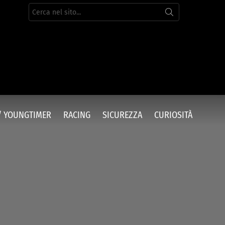
Cerca
per:
/ YOUNGTIMER
RACING
SICUREZZA
CURIOSITÀ