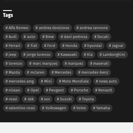
Tags
Alfa Romeo
andrea dovizioso
andrea iannone
Audi
auto
Bmw
dani pedrosa
Ducati
Ferrari
Fiat
Ford
Honda
hyundai
Jaguar
jeep
jorge lorenzo
Kawasaki
Kia
Lamborghini
lorenzo
marc marquez
marquez
maserati
Mazda
mclaren
Mercedes
mercedes-benz
mercedes amg
Mini
Moto Mondiale
news auto
nissan
Opel
Peugeot
Porsche
Renault
rossi
sbk
suv
Suzuki
Toyota
valentino rossi
Volkswagen
Volvo
Yamaha