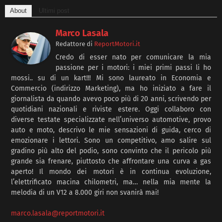
About
Ultimi post
Marco Lasala
Redattore
di
ReportMotori.it
Credo di esser nato per comunicare la mia
passione per i motori: i miei primi passi li ho
mossi.. su di un kart!!! Mi sono laureato in Economia e
Commercio (indirizzo Marketing), ma ho iniziato a fare il
giornalista da quando avevo poco più di 20 anni, scrivendo per
quotidiani nazionali e riviste estere. Oggi collaboro con
diverse testate specializzate nell’universo automotive, provo
auto e moto, descrivo le mie sensazioni di guida, cerco di
emozionare i lettori. Sono un competitivo, amo salire sul
gradino più alto del podio, sono convinto che il pericolo più
grande sia frenare, piuttosto che affrontare una curva a gas
aperto! Il mondo dei motori è in continua evoluzione,
l’elettrificato macina chilometri, ma… nella mia mente la
melodia di un V12 a 8.000 giri non svanirà mai!
marco.lasala@reportmotori.it