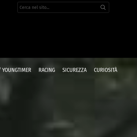
Cerca
per:
/ YOUNGTIMER
RACING
SICUREZZA
CURIOSITÀ