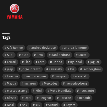
Tags
Alfa Romeo
andrea dovizioso
andrea iannone
Audi
auto
Bmw
dani pedrosa
Ducati
Ferrari
Fiat
Ford
Honda
hyundai
Jaguar
jeep
jorge lorenzo
Kawasaki
Kia
Lamborghini
lorenzo
marc marquez
marquez
maserati
Mazda
mclaren
Mercedes
mercedes-benz
mercedes amg
Mini
Moto Mondiale
news auto
nissan
Opel
Peugeot
Porsche
Renault
rossi
sbk
suv
Suzuki
Toyota