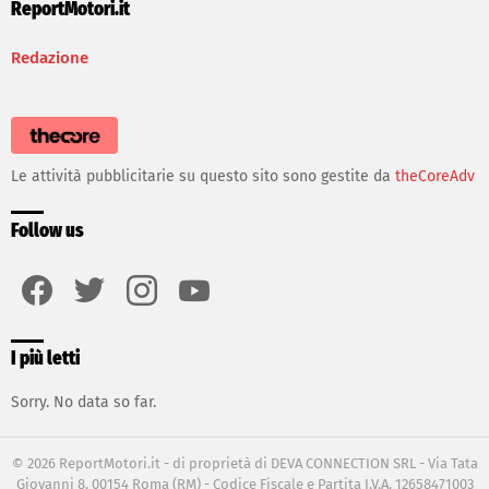
ReportMotori.it
Redazione
Le attività pubblicitarie su questo sito sono gestite da
theCoreAdv
Follow us
facebook
twitter
instagram
youtube
I più letti
Sorry. No data so far.
© 2026 ReportMotori.it - di proprietà di DEVA CONNECTION SRL - Via Tata
Giovanni 8, 00154 Roma (RM) - Codice Fiscale e Partita I.V.A. 12658471003