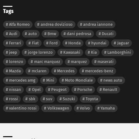
Tags
Alfa Romeo
andrea dovizioso
andrea iannone
Audi
auto
Bmw
dani pedrosa
Ducati
Ferrari
Fiat
Ford
Honda
hyundai
Jaguar
jeep
jorge lorenzo
Kawasaki
Kia
Lamborghini
lorenzo
marc marquez
marquez
maserati
Mazda
mclaren
Mercedes
mercedes-benz
mercedes amg
Mini
Moto Mondiale
news auto
nissan
Opel
Peugeot
Porsche
Renault
rossi
sbk
suv
Suzuki
Toyota
valentino rossi
Volkswagen
Volvo
Yamaha