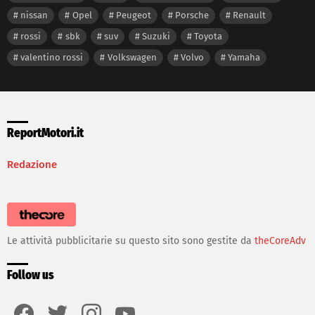
nissan
Opel
Peugeot
Porsche
Renault
rossi
sbk
suv
Suzuki
Toyota
valentino rossi
Volkswagen
Volvo
Yamaha
ReportMotori.it
Redazione
Le attività pubblicitarie su questo sito sono gestite da
theCoreAdv
Follow us
facebook
twitter
instagram
youtube