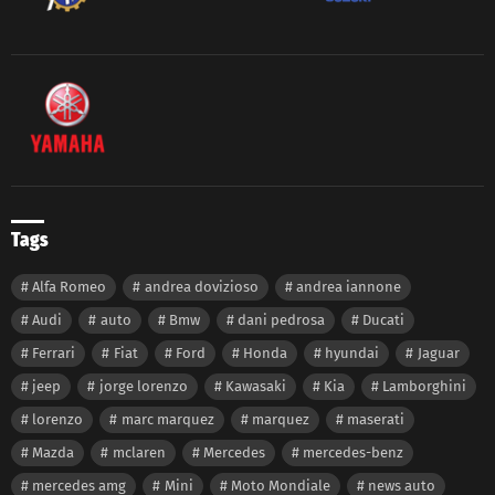
Tags
Alfa Romeo
andrea dovizioso
andrea iannone
Audi
auto
Bmw
dani pedrosa
Ducati
Ferrari
Fiat
Ford
Honda
hyundai
Jaguar
jeep
jorge lorenzo
Kawasaki
Kia
Lamborghini
lorenzo
marc marquez
marquez
maserati
Mazda
mclaren
Mercedes
mercedes-benz
mercedes amg
Mini
Moto Mondiale
news auto