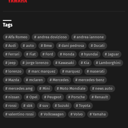
Tags
Alfa Romeo
andrea dovizioso
andrea iannone
Audi
auto
Bmw
dani pedrosa
Ducati
Ferrari
Fiat
Ford
Honda
hyundai
Jaguar
jeep
jorge lorenzo
Kawasaki
Kia
Lamborghini
lorenzo
marc marquez
marquez
maserati
Mazda
mclaren
Mercedes
mercedes-benz
mercedes amg
Mini
Moto Mondiale
news auto
nissan
Opel
Peugeot
Porsche
Renault
rossi
sbk
suv
Suzuki
Toyota
valentino rossi
Volkswagen
Volvo
Yamaha