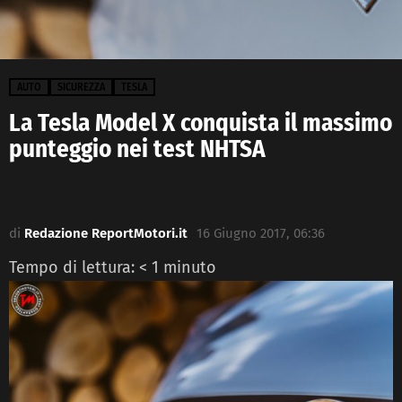
AUTO
SICUREZZA
TESLA
La Tesla Model X conquista il massimo
punteggio nei test NHTSA
di
Redazione ReportMotori.it
16 Giugno 2017, 06:36
Tempo di lettura:
< 1
minuto