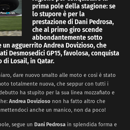
prima pole della stagione: se
lo stupore è per la
prestazione di Dani Pedrosa,
che al primo giro scende
abbondantemente sotto
e un agguerrito Andrea Dovizioso, che
ati Desmosedici GP15, favolosa, conquista
 di Losail, in Qatar.
iaro, dare nuovo smalto alle moto e così è stato
moto totalmente nuova, che seppur con tutti i
l debutto ha stupito per la sua linea mozzafiato e
che:
Andrea Dovizioso
non ha fatto altro che
o, mettendoci anche un manico, non da poco!
pole, segue un
Dani Pedrosa
in splendida forma e