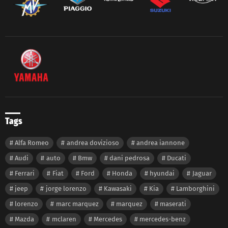
Tags
Alfa Romeo
andrea dovizioso
andrea iannone
Audi
auto
Bmw
dani pedrosa
Ducati
Ferrari
Fiat
Ford
Honda
hyundai
Jaguar
jeep
jorge lorenzo
Kawasaki
Kia
Lamborghini
lorenzo
marc marquez
marquez
maserati
Mazda
mclaren
Mercedes
mercedes-benz