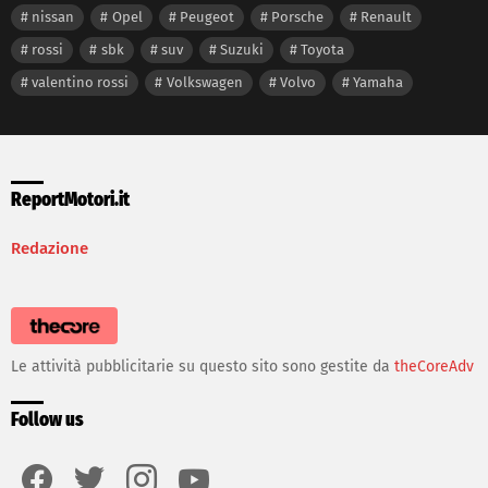
nissan
Opel
Peugeot
Porsche
Renault
rossi
sbk
suv
Suzuki
Toyota
valentino rossi
Volkswagen
Volvo
Yamaha
ReportMotori.it
Redazione
Le attività pubblicitarie su questo sito sono gestite da
theCoreAdv
Follow us
facebook
twitter
instagram
youtube