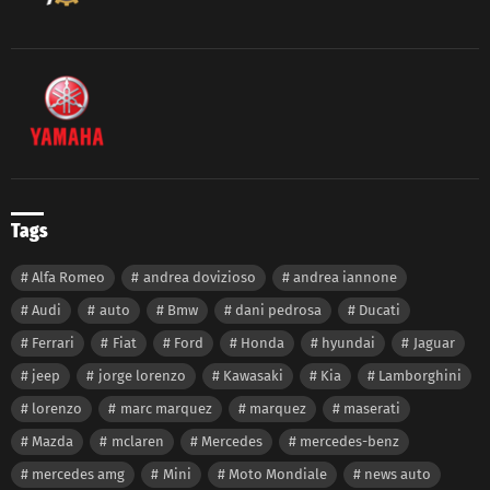
Tags
Alfa Romeo
andrea dovizioso
andrea iannone
Audi
auto
Bmw
dani pedrosa
Ducati
Ferrari
Fiat
Ford
Honda
hyundai
Jaguar
jeep
jorge lorenzo
Kawasaki
Kia
Lamborghini
lorenzo
marc marquez
marquez
maserati
Mazda
mclaren
Mercedes
mercedes-benz
mercedes amg
Mini
Moto Mondiale
news auto