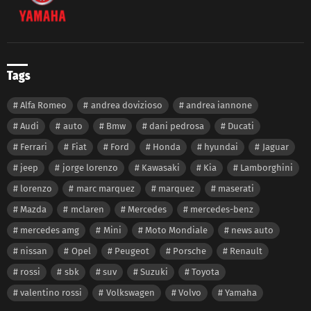
Tags
Alfa Romeo
andrea dovizioso
andrea iannone
Audi
auto
Bmw
dani pedrosa
Ducati
Ferrari
Fiat
Ford
Honda
hyundai
Jaguar
jeep
jorge lorenzo
Kawasaki
Kia
Lamborghini
lorenzo
marc marquez
marquez
maserati
Mazda
mclaren
Mercedes
mercedes-benz
mercedes amg
Mini
Moto Mondiale
news auto
nissan
Opel
Peugeot
Porsche
Renault
rossi
sbk
suv
Suzuki
Toyota
valentino rossi
Volkswagen
Volvo
Yamaha