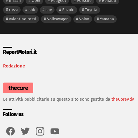
nissan
Opel
Peugeot
Porsche
Renault
rossi
sbk
suv
Suzuki
Toyota
valentino rossi
Volkswagen
Volvo
Yamaha
ReportMotori.it
Redazione
Le attività pubblicitarie su questo sito sono gestite da
theCoreAdv
Follow us
facebook
twitter
instagram
youtube