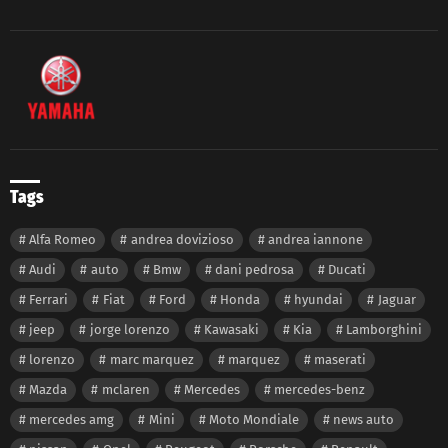
Tags
Alfa Romeo
andrea dovizioso
andrea iannone
Audi
auto
Bmw
dani pedrosa
Ducati
Ferrari
Fiat
Ford
Honda
hyundai
Jaguar
jeep
jorge lorenzo
Kawasaki
Kia
Lamborghini
lorenzo
marc marquez
marquez
maserati
Mazda
mclaren
Mercedes
mercedes-benz
mercedes amg
Mini
Moto Mondiale
news auto